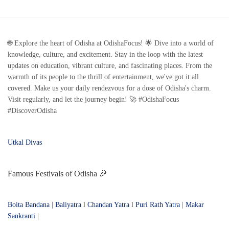
🌐 Explore the heart of Odisha at OdishaFocus! 🌟 Dive into a world of
knowledge, culture, and excitement. Stay in the loop with the latest
updates on education, vibrant culture, and fascinating places. From the
warmth of its people to the thrill of entertainment, we've got it all
covered. Make us your daily rendezvous for a dose of Odisha's charm.
Visit regularly, and let the journey begin! 🚀 #OdishaFocus
#DiscoverOdisha
Utkal Divas
Famous Festivals of Odisha 🎉
Boita Bandana
|
Baliyatra
l
Chandan Yatra
l
Puri Rath Yatra
|
Makar
Sankranti
|