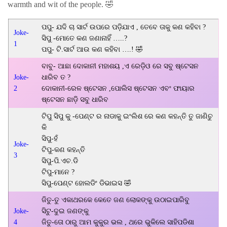
warmth and wit of the people. 🤣
ପପୁ- ଯଦି ଚା ସାର୍ଟ ଉପରେ ପଡ଼ିଯାଏ , ତେବେ ତାକୁ କଣ କହିବା ?
Joke-
ସିପୁ -ମୋତେ କଣ ଜଣାନାହିଁ …..?
1
ପପୁ- ଟି.ସାର୍ଟ ଆଉ କଣ କହିବା ….! 🤣
ବାବୁ- ଆଛା ଦୋକାନୀ ମହାଶୟ ,ଏ ରେଡ଼ିଓ ରେ ସବୁ ଷ୍ଟେସନ
Joke-
ଧାରିବ ତ ?
2
ଦୋକାନୀ-ରେଳ ଷ୍ଟେସନ ,ପୋଲିସ ଷ୍ଟେସନ ଏବଂ ଫାୟାର
ଷ୍ଟେସନ ଛାଡ଼ି ସବୁ ଧାରିବ
ଟିପୁ ସିପୁ କୁ -ପେଣ୍ଟ ର ନାଡାକୁ ଇଂଲିଶ ରେ କଣ କହନ୍ତି ତୁ ଜାଣିଚୁ
କି
ସିପୁ-ହଁ
Joke-
ଟିପୁ-କଣ କହନ୍ତି
3
ସିପୁ-ପି.ଏଚ.ଡି
ଟିପୁ-ମାନେ ?
ସିପୁ-ପେଣ୍ଟ ହୋଲଡିଂ ଡିଭାଇସ 🤣
ଜିତୁ-ତୁ ଏକାଥରକେ କେତେ ଜଣ ଲୋକଙ୍କୁ ଉଠାଇପାରିବୁ
Joke-
ସିଟୁ-ଦୁଇ ଜଣଙ୍କୁ
4
ଜିତୁ-ତୋ ଠାରୁ ଆମ କୁକୁର ଭଲ , ଥରେ ଭୁକିଲେ ସାହିପଡିଶା