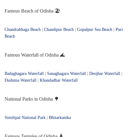
Famous Beach of Odisha 🏖️
Chandrabhaga Beach
|
Chandipur Beach
|
Gopalpur Sea Beach
|
Puri
Beach
Famous Waterfall of Odisha 🌊
Badaghagara Waterfall
|
Sanaghagara Waterfall
|
Deojhar Waterfall
|
Duduma Waterfall
|
Khandadhar Waterfall
National Parks in Odisha 🌳
Similipal National Park
|
Bhitarkanika
Famous Temples of Odisha 🛕