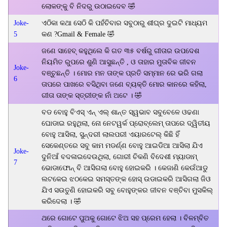
ଲୋକଙ୍କୁ ବି ନିଦରୁ ଉଠାଇଦେବ 🤣
Joke-
ଏଠିକା କଥା ସେଠି କି ପହଁଚିବାର ସବୁଠାରୁ ଶୀଘ୍ର ଦୁଇଟି ମାଧ୍ୟମ
5
କଣ ?Gmail & Female 🤣
ଜଣେ ସାହେବ୍ କହୁଥିଲେ କି ଗତ ୩୫ ବର୍ଷରୁ ଗୀତାର ଉପଦେଶ
ନିୟମିତ ରୁପରେ ଶୁଣି ଆସୁଛନ୍ତି , ଓ ତାହାର ମୁତାବିକ ଜୀବନ
Joke-
ବଞ୍ଚୁଛନ୍ତି । ମୋର ମନ ତାଙ୍କ ପ୍ରତି ସମ୍ମାନ ରେ ଭରି ଗଲା
6
ତାପରେ ପାଖରେ ବସିଥିବା ଜଣେ ବ୍ୟକ୍ତି ମୋର କାନରେ କହିଲା,
ଗୀତା ତାଙ୍କ ସ୍ତ୍ରୀଙ୍କ ନାଁ ଅଟେ । 🤣
ବଡ ବୋହୁ ବିଏସ୍ ଏନ୍ ଏଲ୍ ଶାନ୍ତ ସ୍ୱଭାବ ସବୁବେଳେ ଓଢଣା
ଘୋଡାଇ ରହୁଥିଲା, ନୋ ନେଟୱର୍କ ପ୍ରୋବ୍ଲେମ୍ ତାପରେ ଦ୍ୱିତୀୟ
ବୋହୁ ଆସିଲା, ସୁନ୍ଦରୀ ଲାଲପରୀ ଏୟାରଟେଲ୍ କିଛି ହିଁ
ସେକେଣ୍ତରେ ସବୁ କାମ ମଡର୍ଣ୍ଣ ବୋହୁ ଆଇଡିଆ ଆସିଲା ଯିଏ
Joke-
ଦୁନିଆଁ ବଦଳାଇଦେଉଥିଲା, ଗୋରୀ ଚିକଣି ବିଦେଶୀ ମ୍ୟାଡାମ୍
7
ଭୋଡାଫୋନ୍ ବି ଆସିଗଲା ବୋହୁ ହୋଇକରି । କେଜାଣି କେଉଁଆଡୁ
ଲଟକେଇ ଝଠକେଇ ସମସ୍ତଙ୍କ ହୋସ୍ ଉଡାଇକରି ଆସିଗଲା ଜିଓ
ଯିଏ ସଉତୁଣି ହୋଇକରି ସବୁ ବୋହୁଙ୍କର ଜୀବନ ବଞ୍ଚିବା ମୁସକିଲ୍
କରିଦେଲା । 🤣
ଥରେ ଗୋଟେ ପୁଅକୁ ଗୋଟେ ଝିଅ ସହ ପ୍ରେମ ହେଲା । ବିଳମ୍ବିତ