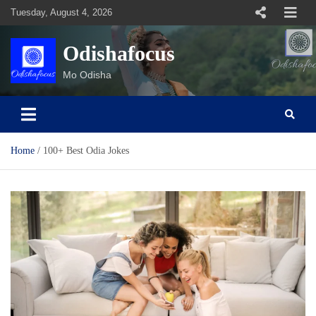
Skip
Tuesday, August 4, 2026
to
content
Odishafocus
Mo Odisha
Home
100+ Best Odia Jokes