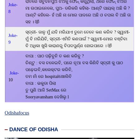
ରାତିରେ ସବୁଦିନପୁଅ ଝିଅକୁ ଫୋନ୍ କରୁଥିଲା, ଥରେ ଫୋନ୍ ଝିଅର
Joke-
ମା ଉଠାଇନେଲେ, ପୁଅ- ଡରିକରି କହିଲା- ଆଣ୍ଟି ପାୟଲ୍ ଅଛି କି ?
8
ଆଣ୍ଟି କହିଲେ- ହଁ ଅଛି ନା ମୋର ପାଦରେ ଅଛି ଓ ଚପଲ ବି ଅଛି ତା
ସହ । 🤣
ସ୍ତ୍ରୀ- ଜାନୁ ମୁଁ ଯଦି ମରିଯାଏ ତୁମେ ତେବେ କଣ କରିବ ? ସ୍ୱାମୀ-
Joke-
ମୁଁ ବି ମରିଯିବି, ସ୍ତ୍ରୀ-ଏମିତି କଣପାଇଁ ? ସ୍ୱାମୀ-ମୋର ବଞ୍ଚିବା
9
ବି ଅଧିକା ଖୁସି କାରାଣରୁ ବିପଦପୁର୍ଣ୍ଣ ହୋଇପାରେ । 🤣
ବାପା : ପାଠ ପଢ଼ିବୁନି ତ କଣ କରିବୁ ?
ଚିଣ୍ଟୁ : ବସ ଚଳେଇବି, ପରେ ନୂଆ ବସ କିଣିବି ସ୍ତ୍ରୀ କୁ ପାଠ
ପଢ଼େଇବି,କଲେକ୍ଟର କରିବି,
Joke-
ତମ ନାଁ ରେ hospitalଖୋଲିବି
10
ବାପା : ଭକୁଡା ପିଲା
ତୁ ପୁଣି ଆଜି SetMax ରେ
Sooryavansham ଦେଖିଲୁ l
Odishafocus
DANCE OF ODISHA