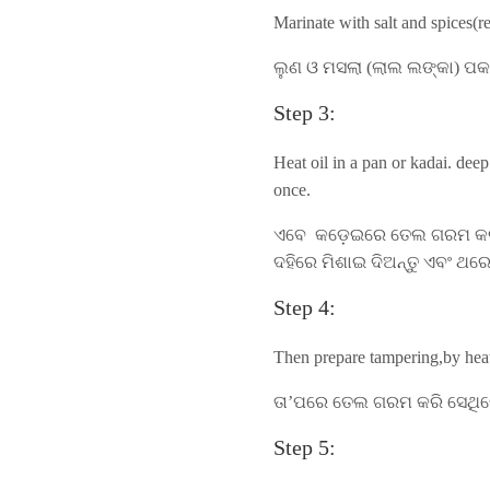
Marinate with salt and spices(re
ଲୁଣ ଓ ମସଲା (ଲାଲ ଲଙ୍କା) ପକାନ୍
Step 3:
Heat oil in a pan or kadai. dee
once.
ଏବେ କଡ଼େଇରେ ତେଲ ଗରମ କରନ୍ତ
ଦହିରେ ମିଶାଇ ଦିଅନ୍ତୁ ଏବଂ ଥରେ
Step 4:
Then prepare tampering,by heat
ତା’ପରେ ତେଲ ଗରମ କରି ସେଥିରେ 
Step 5: