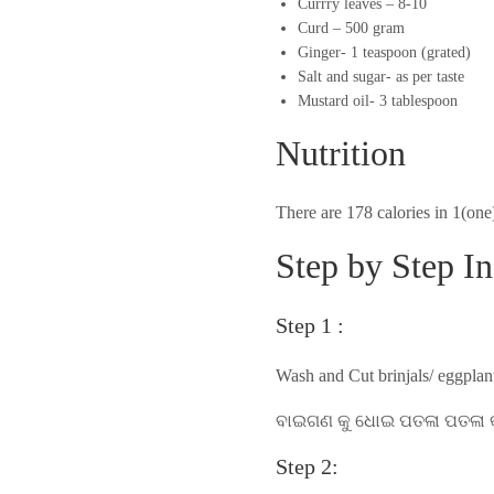
Currry leaves – 8-10
Curd – 500 gram
Ginger- 1 teaspoon (grated)
Salt and sugar- as per taste
Mustard oil- 3 tablespoon
Nutrition
There are 178 calories in 1(o
Step by Step In
Step 1 :
Wash and Cut brinjals/ eggplants
ବାଇଗଣ କୁ ଧୋଇ ପତଳା ପତଳା କର
Step 2: