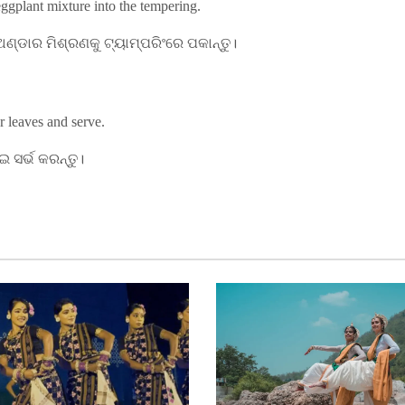
eggplant mixture into the tempering.
୍ଡାର ମିଶ୍ରଣକୁ ଟ୍ୟାମ୍ପରିଂରେ ପକାନ୍ତୁ।
 leaves and serve.
 ସର୍ଭ କରନ୍ତୁ।